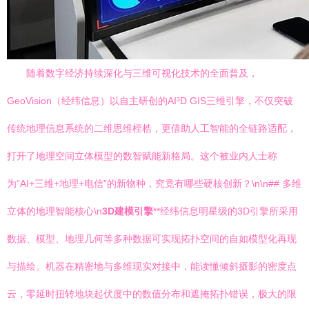
随着数字经济持续深化与三维可视化技术的全面普及，
GeoVision（经纬信息）以自主研创的AI³D GIS三维引擎，不仅突破
传统地理信息系统的二维思维桎梏，更借助人工智能的全链路适配，
打开了地理空间立体模型的数智赋能新格局。这个被业内人士称
为“AI+三维+地理+电信”的新物种，究竟有哪些硬核创新？\n\n## 多维
立体的地理智能核心\n
3D建模引擎
**经纬信息明星级的3D引擎所采用
数据、模型、地理几何等多种数据可实现拓扑空间的自如模型化再现
与描绘。机器在精密地与多维现实对接中，能读懂倾斜摄影的密度点
云，零延时扭转地块起伏度中的数值分布和遮掩拓扑错误，极大的限