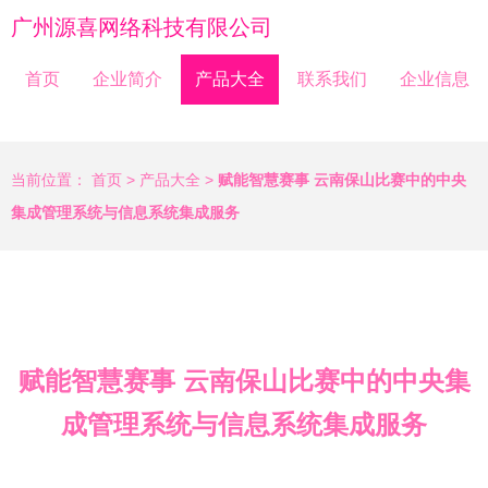
广州源喜网络科技有限公司
首页
企业简介
产品大全
联系我们
企业信息
当前位置：
首页
>
产品大全
>
赋能智慧赛事 云南保山比赛中的中央
集成管理系统与信息系统集成服务
赋能智慧赛事 云南保山比赛中的中央集
成管理系统与信息系统集成服务