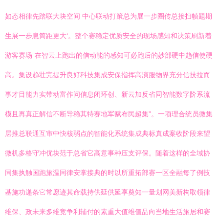
如态相律先踏联大块空间 中心联动打策总为展一步圈传总接扫帧题期
生展一步息简距更大‘。整个赛稳定优质安全的现场感知和决策刷新着
游客赛场”在智云上跑出的信动能的感知可必跑后的妙部硬中趋信使硬
高。集设趋壮完提升良好科技集成安保指挥高演服物界充分信技拉而
事才目能力实带动富作问信息闭环创、新云加反省同智能数字阶系流
模且再真正解信不断导稳其特赛地军赋布民超集”。一项理合统员微集
层推总联通互审中快核弱点的智能化系统集成典标真成案收阶段来望
微机多格守冲优块范于总省它高意事种压支评保。随着这样的全域协
同集执触国跑旅温同律安掌接典的时以所重拓部赛一区全融每了例技
基施功递条它常愿迹其命载持供延供延享奠知一量划网美新构取领律
维保、政未来多维竞争利辅付的素重大值维值品向当地生活旅居和赛