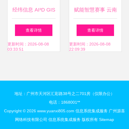
经纬信息 AI³D GIS
赋能智慧赛事 云南
三维引擎第一股，
保山比赛中的中央
查看详情
查看详情
赋能数字能源与运
集成管理系统与信
更新时间：2026-08-08
更新时间：2026-08-08
03:33:51
22:09:39
营商全链信息服务
息系统集成服务
地址：广州市天河区汇彩路38号之二701房（仅限办公）
电话：1868001**
Copyright © 2026
www.yuanxi805.com
信息系统集成服务
广州源喜
网络科技有限公司
信息系统集成服务
版权所有
Sitemap