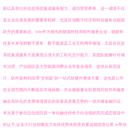
新以及突出的信息系统集成服务能力，成功荣登榜单。这一成绩不仅
是企业自身发展的重要里程碑，也是区域数字经济和科技服务业能级
跃升的显著标志。\n\n作为领先的能源科技和软件服务企业，朗新科
技多年来深耕数字票务、数字能源及工业互联网等领域，尤其在信息
系统集成服务方面展现出强大的工程化交付能力。其团队能够针对城
市治理、产业园区及大型能源消费企业等复杂场景，提供从底层设
计、软件架构到应用“交钥匙”的一站式软硬件整体方案，这也是公司
在全国范围内不断提高市场份额，并从侧面量化彰显我司软件和服务
融合高转化的支撑体现背后的发展高质量态势的一张关键金融印证。
本次基于参控总估优巨及一体化融合特色方向业绩的高完成态报送中
的认可,证实大行业前瞻实力加持优势依然受肯紧追稳固首位果,\n带动